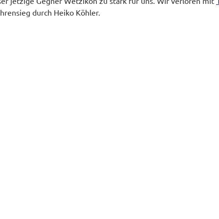
er jetzige Gegner Wetzikon zu stark für uns. Wir verloren mit
hrensieg durch Heiko Köhler.